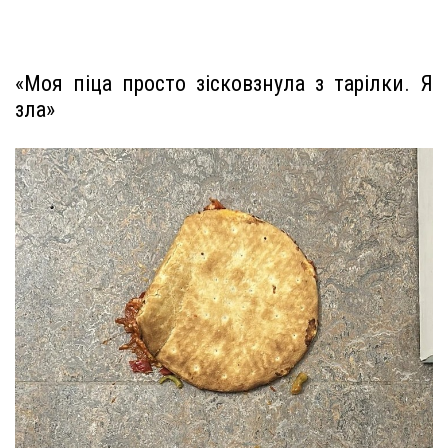
«Моя піца просто зісковзнула з тарілки. Я
зла»