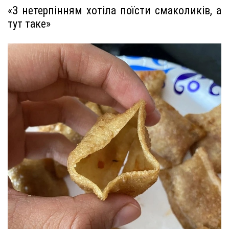
«З нетерпінням хотіла поїсти смаколиків, а
тут таке»