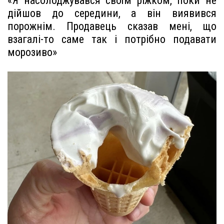
«Я насолоджувався своїм ріжком, поки не
дійшов до середини, а він виявився
порожнім. Продавець сказав мені, що
взагалі-то саме так і потрібно подавати
морозиво»