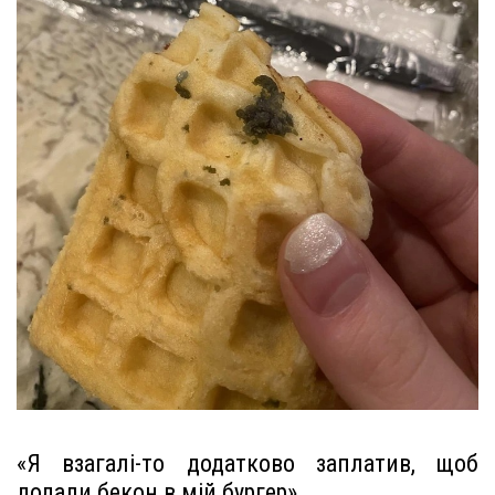
«Я взагалі-то додатково заплатив, щоб
додали бекон в мій бургер»