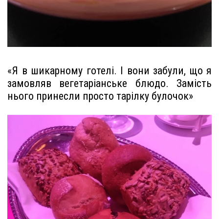
«Я в шикарному готелі. І вони забули, що я
замовляв вегетаріанське блюдо. Замість
нього принесли просто тарілку булочок»