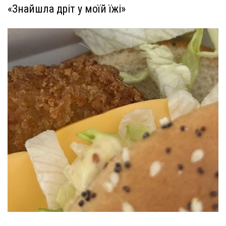
«Знайшла дріт у моїй їжі»