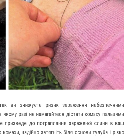
 так ви знижуєте ризик зараження небезпечними
в якому разі не намагайтеся дістати комаху пальцями
 це призведе до потрапляння зараженої слини в ваш
о комахи, надійно затягніть біля основи тулуба і різко