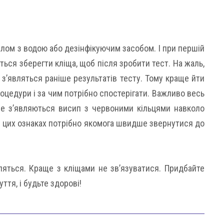
лом з водою або дезінфікуючим засобом. І при першій
ється зберегти кліща, щоб після зробити тест. На жаль,
ї з’являться раніше результатів тесту. Тому краще йти
роцедури і за чим потрібно спостерігати. Важливо весь
не з’являються висип з червоними кільцями навколо
ри цих ознаках потрібно якомога швидше звернутися до
яться. Краще з кліщами не зв’язуватися. Придбайте
ття, і будьте здорові!