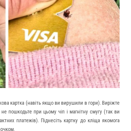
кова картка (навіть якщо ви вирушили в гори). Виріжте
 не пошкодьте при цьому чіп і магнітну смугу (так ви
ктних платежів). Піднесіть картку до кліща якомога
точком.