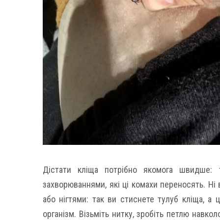
Дістати кліща потрібно якомога швидше:
захворюваннями, які ці комахи переносять. Ні 
або нігтями: так ви стиснете тулуб кліща, а
організм. Візьміть нитку, зробіть петлю навкол