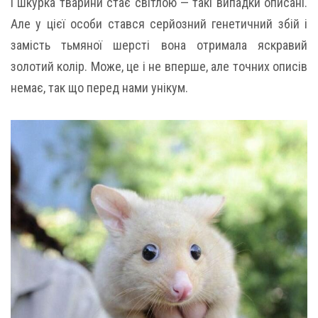
і шкурка тварини стає світлою — такі випадки описані.
Але у цієї особи стався серйозний генетичний збій і
замість тьмяної шерсті вона отримала яскравий
золотий колір. Може, це і не вперше, але точних описів
немає, так що перед нами унікум.