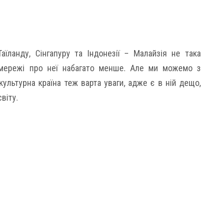
аїланду, Сінгапуру та Індонезії – Малайзія не така
в мережі про неї набагато менше. Але ми можемо з
ультурна країна теж варта уваги, адже є в ній дещо,
віту.