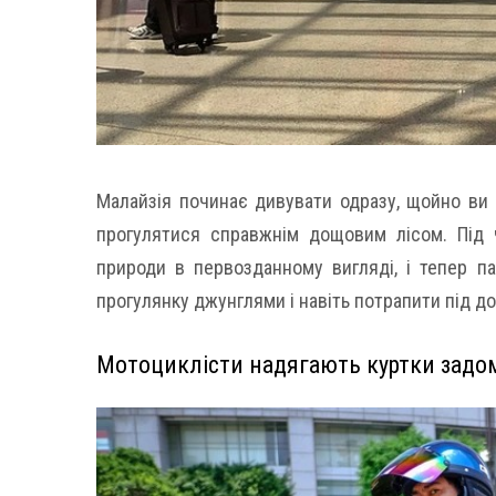
Малайзія починає дивувати одразу, щойно ви 
прогулятися справжнім дощовим лісом. Під 
природи в первозданному вигляді, і тепер па
прогулянку джунглями і навіть потрапити під до
Мотоциклісти надягають куртки задо