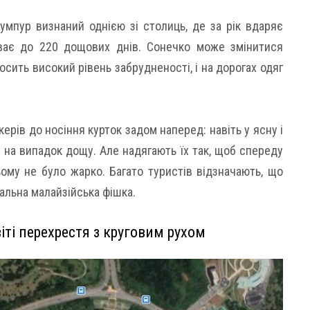
умпур визнаний однією зі столиць, де за рік вдаряє
буває до 220 дощових днів. Сонечко може змінитися
досить високий рівень забрудненості, і на дорогах одяг
рів до носіння курток задом наперед: навіть у ясну і
 на випадок дощу. Але надягають їх так, щоб спереду
ьому не було жарко. Багато туристів відзначають, що
альна малайзійська фішка.
іті перехрестя з круговим рухом