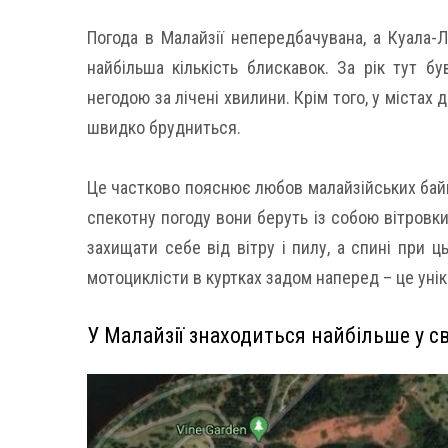
Погода в Малайзії непередбачувана, а Куала-Л
найбільша кількість блискавок. За рік тут 
негодою за лічені хвилини. Крім того, у містах 
швидко брудниться.
Це частково пояснює любов малайзійських байке
спекотну погоду вони беруть із собою вітровки
захищати себе від вітру і пилу, а спині при ц
мотоциклісти в куртках задом наперед – це унік
У Малайзії знаходиться найбільше у св