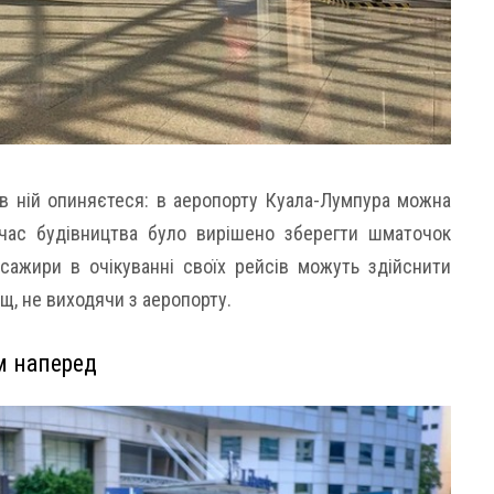
в ній опиняєтеся: в аеропорту Куала-Лумпура можна
час будівництва було вирішено зберегти шматочок
сажири в очікуванні своїх рейсів можуть здійснити
щ, не виходячи з аеропорту.
м наперед