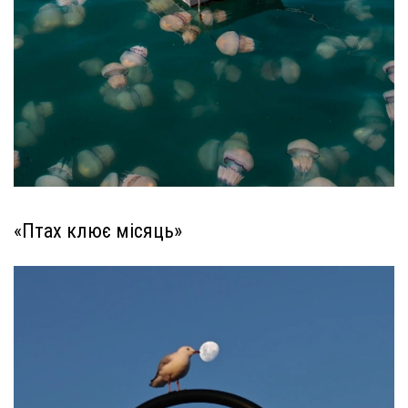
«Птах клює місяць»