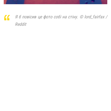
Я б повісив це фото собі на стіну. © lord_fairfax /
Reddit