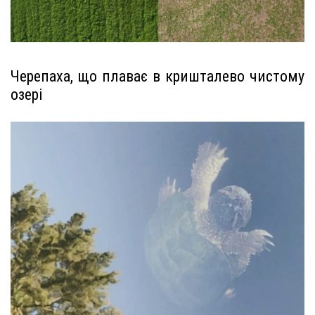
Черепаха, що плаває в кришталево чистому
озері