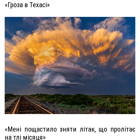
«Гроза в Техасі»
«Мені пощастило зняти літак, що пролітає
на тлі місяця»