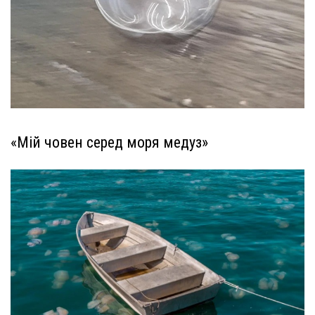
«Мій човен серед моря медуз»