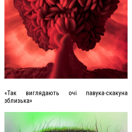
«Так виглядають очі павука-скакуна
зблизька»