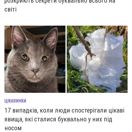
розкриють секрети буквально всього на
світі
ЦІКАВИНКИ
17 випадків, коли люди спостерігали цікаві
явища, які сталися буквально у них під
носом