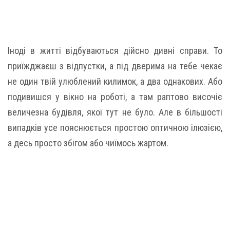
Іноді в житті відбуваються дійсно дивні справи. То
приїжджаєш з відпустки, а під дверима на тебе чекає
не один твій улюблений килимок, а два однакових. Або
подивишся у вікно на роботі, а там раптово височіє
величезна будівля, якої тут не було. Але в більшості
випадків усе пояснюється простою оптичною ілюзією,
а десь просто збігом або чиїмось жартом.