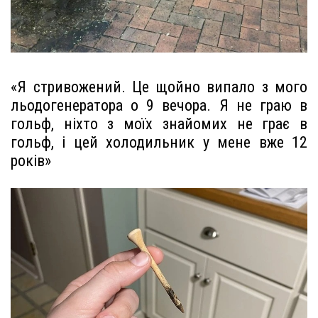
«Я стривожений. Це щойно випало з мого
льодогенератора о 9 вечора. Я не граю в
гольф, ніхто з моїх знайомих не грає в
гольф, і цей холодильник у мене вже 12
років»