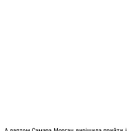
А раптом Самара Морган вирішила прийти і