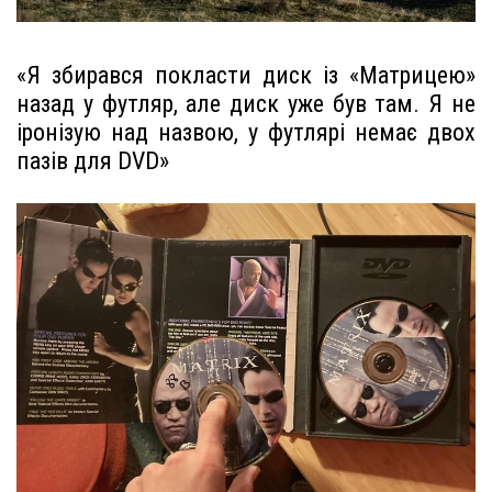
«Я збирався покласти диск із «Матрицею»
назад у футляр, але диск уже був там. Я не
іронізую над назвою, у футлярі немає двох
пазів для DVD»