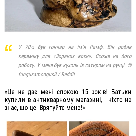
У 70-х був гончар на ім’я Рамф. Він робив
кераміку для «Зоряних воєн». Схоже на його
роботу. У мене був кухоль із сатиром на ручці. ©
fungusamongus8 / Reddit
«Це не дає мені спокою 15 років! Батьки
купили в антикварному магазині, і ніхто не
знає, що це. Врятуйте мене!»