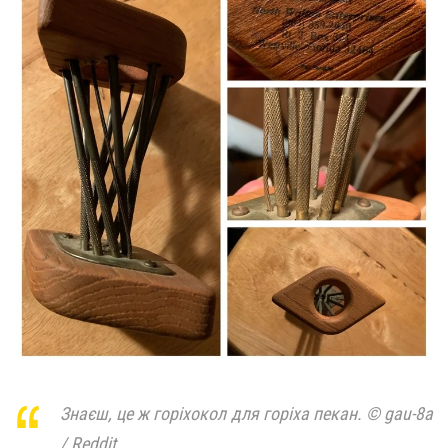
Знаєш, це ж горіхокол для горіха пекан. © gau-8a
/ Reddit