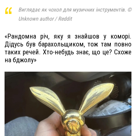
Виглядає як чохол для музичних інструментів. ©
Unknown author / Reddit
«Рандомна річ, яку я знайшов у коморі.
Дідусь був барахольщиком, тож там повно
таких речей. Хто-небудь знає, що це? Схоже
на бджолу»