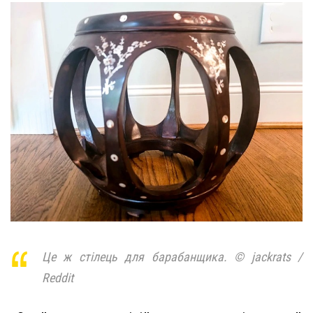
Це ж стілець для барабанщика. © jackrats /
Reddit