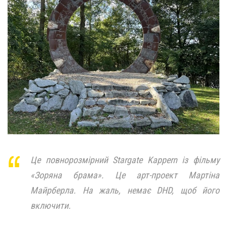
Це повнорозмірний Stargate Kappern із фільму
«Зоряна брама». Це арт-проект Мартіна
Майрберла. На жаль, немає DHD, щоб його
включити.