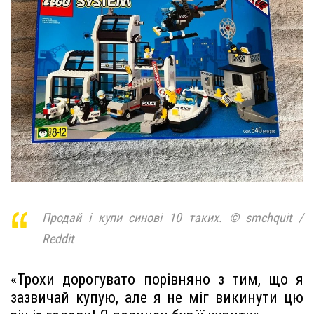
Продай і купи синові 10 таких. © smchquit /
Reddit
«Трохи дорогувато порівняно з тим, що я
зазвичай купую, але я не міг викинути цю