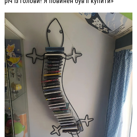
річ із голови! Я повинен був її купити»