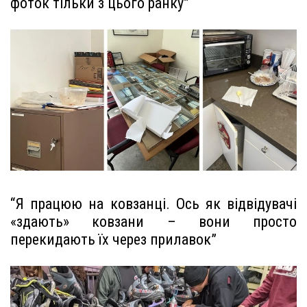
фоток тільки з цього ранку”
“Я працюю на ковзанці. Ось як відвідувачі
«здають» ковзани – вони просто
перекидають їх через прилавок”