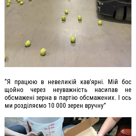
“Я працюю в невеликій кав’ярні. Мій бос
щойно через неуважність насипав не
обсмажені зерна в партію обсмажених. І ось
ми розділяємо 10 000 зерен вручну”