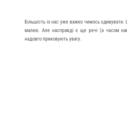
Більшість із нас уже важко чимось здивувати. 
малює. Але насправді є ще речі (а часом нав
надовго приковують увагу.