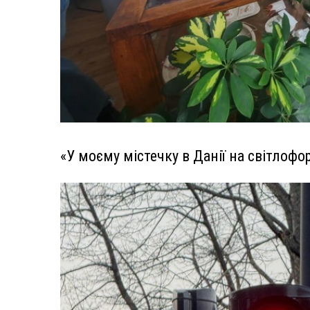
«У моєму містечку в Данії на світлофо