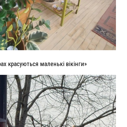
рах красуються маленькі вікінги»