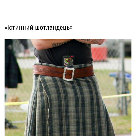
«Істинний шотландець»