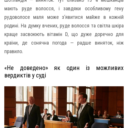
мають руде волосся, і завдяки особливому гену
рудоволосе маля може з’явитися майже в кожній
родині. На думку вчених, руде волосся та світла шкіра
краще засвоюють вітамін D, що дуже доречно для
країни, де сонячна погода — радше виняток, ніж
правило.
«Не доведено» як один із можливих
вердиктів у суді