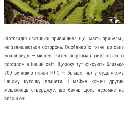
Шотландія настільки приваблива, що навіть прибульці
не залишаються осторонь. Особливо їх тягне до села
Боннібридж — місцеві жителі жартома називають його
порталом в інший світ. Щороку тут фіксують близько
300 випадків появи НЛО — більше, ніж у будь-якому
іншому куточку планети. І майже кожен другий
мешканець стверджує, що бачив щось неземне на
власні очі.