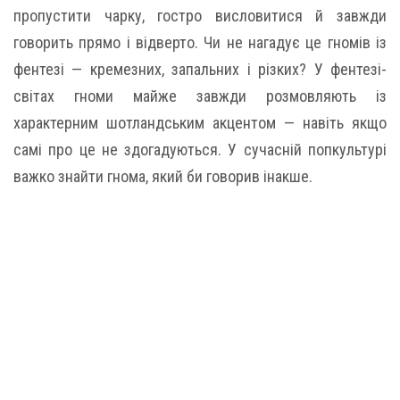
пропустити чарку, гостро висловитися й завжди
говорить прямо і відверто. Чи не нагадує це гномів із
фентезі — кремезних, запальних і різких? У фентезі-
світах гноми майже завжди розмовляють із
характерним шотландським акцентом — навіть якщо
самі про це не здогадуються. У сучасній попкультурі
важко знайти гнома, який би говорив інакше.