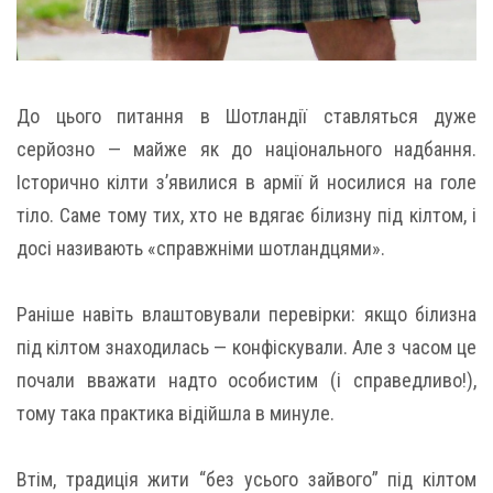
До цього питання в Шотландії ставляться дуже
серйозно — майже як до національного надбання.
Історично кілти з’явилися в армії й носилися на голе
тіло. Саме тому тих, хто не вдягає білизну під кілтом, і
досі називають «справжніми шотландцями».
Раніше навіть влаштовували перевірки: якщо білизна
під кілтом знаходилась — конфіскували. Але з часом це
почали вважати надто особистим (і справедливо!),
тому така практика відійшла в минуле.
Втім, традиція жити “без усього зайвого” під кілтом