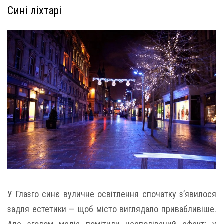
Сині ліхтарі
У Глазго синє вуличне освітлення спочатку з’явилося
задля естетики — щоб місто виглядало привабливіше.