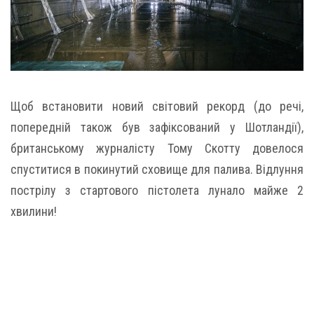
Щоб встановити новий світовий рекорд (до речі,
попередній також був зафіксований у Шотландії),
британському журналісту Тому Скотту довелося
спуститися в покинутий сховище для палива. Відлуння
пострілу з стартового пістолета лунало майже 2
хвилини!