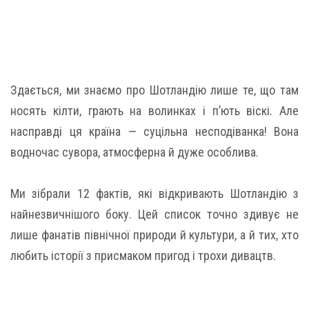
Здається, ми знаємо про Шотландію лише те, що там
носять кілти, грають на волинках і п’ють віскі. Але
насправді ця країна — суцільна несподіванка! Вона
водночас сувора, атмосферна й дуже особлива.
Ми зібрали 12 фактів, які відкривають Шотландію з
найнезвичнішого боку. Цей список точно здивує не
лише фанатів північної природи й культури, а й тих, хто
любить історії з присмаком пригод і трохи дивацтв.