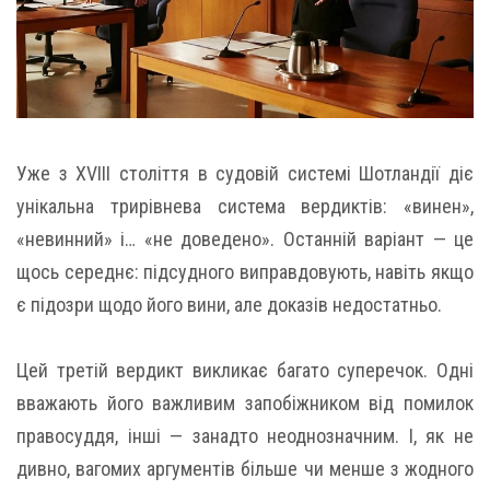
Уже з XVIII століття в судовій системі Шотландії діє
унікальна трирівнева система вердиктів: «винен»,
«невинний» і… «не доведено». Останній варіант — це
щось середнє: підсудного виправдовують, навіть якщо
є підозри щодо його вини, але доказів недостатньо.
Цей третій вердикт викликає багато суперечок. Одні
вважають його важливим запобіжником від помилок
правосуддя, інші — занадто неоднозначним. І, як не
дивно, вагомих аргументів більше чи менше з жодного