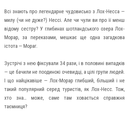
Всі знають про легендарне чудовисько з Лох-Несса —
милу (чи не дуже?) Нессі. Але чи чули ви про її менш
відому сестру? У глибинах шотландського озера Лох-
Морар, за переказами, мешкає ще одна загадкова
істота — Мораг.
Зустрічі з нею фіксували 34 рази, і в половині випадків
— це бачили не поодинокі очевидці, а цілі групи людей.
І що найцікавіше — Лох-Морар глибший, більший і не
такий популярний серед туристів, як Лох-Несс. Тож,
хто зна… може, саме там ховається справжня
таємниця?