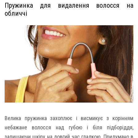
Пружинка для видалення волосся на
обличчі
Велика пружинка захоплює і висмикує з корінням
небажане волосся над губою і біля підборіддя,
залишаючи шкіру на довгий час гладкою. Придумано в