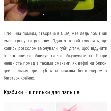
Гігієнічна помада, створена в США, має ледь помітний
смак кропу та розсолу. Одна з теорій говорить, що
колись розсолом змочували губи дітям, щоб відучити
їх від звички облизувати чи обкушувати їх. Попри
наявність помад з такими смаками, як вафлі чи бекон,
цей бальзам для губ є справжнім бестселером у
багатьох країнах.
Крабики – шпильки для пальців