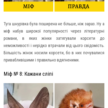
Туга шнурівка була поширена не більше, ніж зараз. Ну а
міф набув широкої популярності через літературні
романи, в яких жінки затягували корсети до
неможливості і нерідко втрачали від цього свідомість.
Більшість жінок носили корсети, бо в них почувалися
привабливішими і правильно вдягненими.
Міф № 8: Кажани сліпі