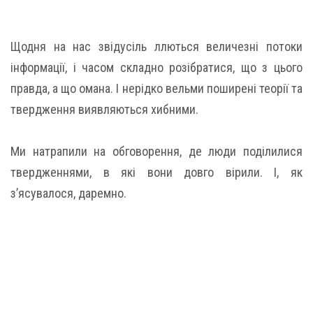
Щодня на нас звідусіль ллються величезні потоки
інформації, і часом складно розібратися, що з цього
правда, а що омана. І нерідко вельми поширені теорії та
твердження виявляються хибними.
Ми натрапили на обговорення, де люди поділилися
твердженнями, в які вони довго вірили. І, як
з’ясувалося, даремно.