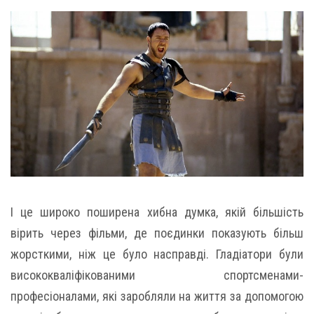
І це широко поширена хибна думка, якій більшість
вірить через фільми, де поєдинки показують більш
жорсткими, ніж це було насправді. Гладіатори були
висококваліфікованими спортсменами-
професіоналами, які заробляли на життя за допомогою