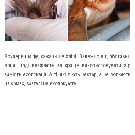
Всупереч міфу, кажани не сліпі. Залежно від обставин
вони іноді вважають за краще використовувати зір
замість ехолокації. А ті, які п’ють нектар, а не полюють
на комах, взагалі не ехолокують.