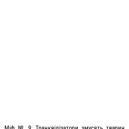
Міф № 9: Транквілізатори змусять тварин