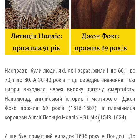
Насправді були люди, які, як і зараз, жили і до 60, і до
70, і до 80. А 30-40 років – це середнє значення. Такі
цифри виходили через високу дитячу смертність.
Наприклад, англійський історик і мартиролог Джон
Фокс прожив 69 років (1516-1587), а племінниця
королеви Англії Летиція Нолліс – 91 рік (1543-1634).
А ще був примітний випадок 1635 року в Лондоні. До