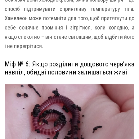
спосіб підтримувати сприятливу температуру тіла.
Хамелеон може потемніти для того, щоб притягнути до
себе сонячне проміння і зігрітися, коли холодно, а
якщо спекотно – він стане світлішим, щоб відбити його
і не перегрітися.
Міф № 6: Якщо розділити дощового черв’яка
навпіл, обидві половини залишаться живі