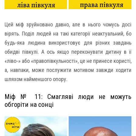
Цей міф зруйновано давно, але в нього чомусь досі
вірять. Поділ людей на такі категорії неактуальний, бо
будь-яка людина використовує для різних завдань
обидві півкулі. А ось якщо переконувати дитину в її
«ліво-» або «правопівкульності», це не принесе користі,
а, навпаки, може послужити мотивом завжди ходити
шляхом найменшого опору.
Міф № 11: Смагляві люди не можуть
обгоріти на сонці