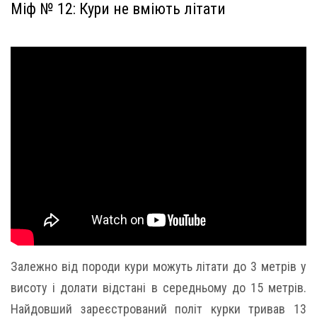
Міф № 12: Кури не вміють літати
Залежно від породи кури можуть літати до 3 метрів у
висоту і долати відстані в середньому до 15 метрів.
Найдовший зареєстрований політ курки тривав 13