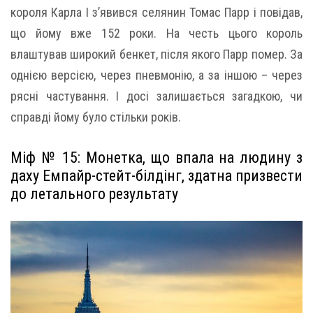
короля Карла I з’явився селянин Томас Парр і повідав,
що йому вже 152 роки. На честь цього король
влаштував широкий бенкет, після якого Парр помер. За
однією версією, через пневмонію, а за іншою – через
рясні частування. І досі залишається загадкою, чи
справді йому було стільки років.
Міф № 15: Монетка, що впала на людину з
даху Емпайр-стейт-білдінг, здатна призвести
до летального результату