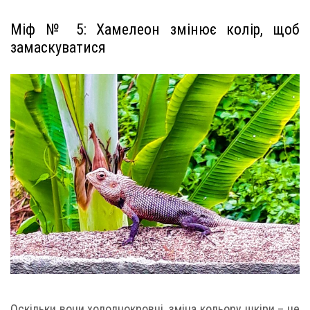
Міф № 5: Хамелеон змінює колір, щоб
замаскуватися
Оскільки вони холоднокровні, зміна кольору шкіри – це