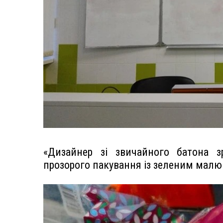
«Дизайнер зі звичайного батона 
прозорого пакування із зеленим мал