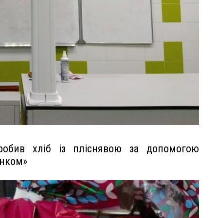
зробив хліб із пліснявою за допомогою
юнком»