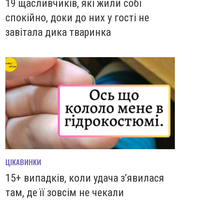
19 щасливчиків, які жили собі
спокійно, доки до них у гості не
завітала дика тваринка
ЦІКАВИНКИ
15+ випадків, коли удача з’явилася
там, де її зовсім не чекали