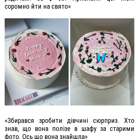
соромно йти на свято»
«Збирався зробити дівчині сюрприз. Хто
знав, що вона полізе в шафу за старими
фото. Ось що вона знайшла»