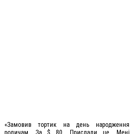
«Замовив тортик на день народження
родичам. За $ 80. Прислали це. Мені