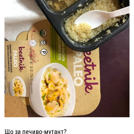
Що за печиво-мутант?