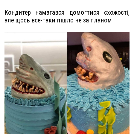
Кондитер намагався домогтися схожості,
але щось все-таки пішло не за планом