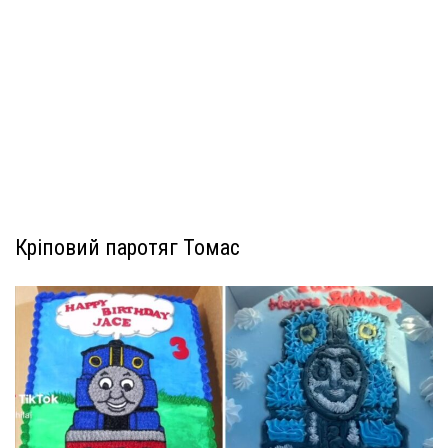
Кріповий паротяг Томас