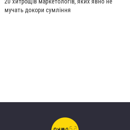
20 хитрощів маркетологів, яких явно не
мучать докори сумління