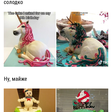
солодко
Ну, майже