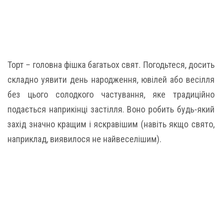
Торт – головна фішка багатьох свят. Погодьтеся, досить
складно уявити день народження, ювілей або весілля
без цього солодкого частування, яке традиційно
подається наприкінці застілля. Воно робить будь-який
захід значно кращим і яскравішим (навіть якщо свято,
наприклад, виявилося не найвеселішим).