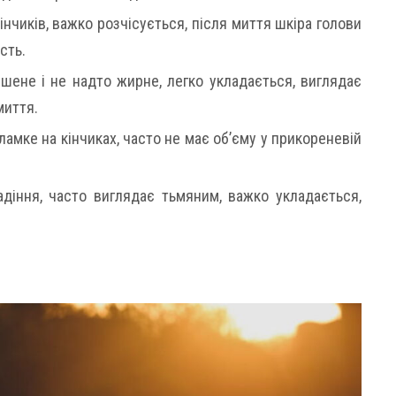
інчиків, важко розчісується, після миття шкіра голови
сть.
шене і не надто жирне, легко укладається, виглядає
миття.
 ламке на кінчиках, часто не має об’єму у прикореневій
діння, часто виглядає тьмяним, важко укладається,