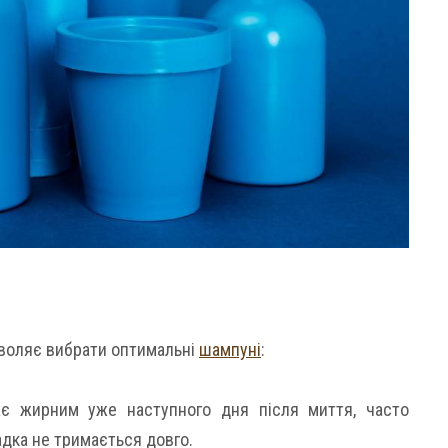
воляє вибрати оптимальні
шампуні
:
ає жирним уже наступного дня після миття, часто
адка не тримається довго.