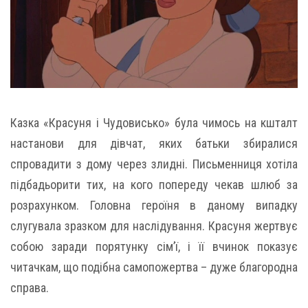
Казка «Красуня і Чудовисько» була чимось на кшталт
настанови для дівчат, яких батьки збиралися
спровадити з дому через злидні. Письменниця хотіла
підбадьорити тих, на кого попереду чекав шлюб за
розрахунком. Головна героїня в даному випадку
слугувала зразком для наслідування. Красуня жертвує
собою заради порятунку сім’ї, і її вчинок показує
читачкам, що подібна самопожертва – дуже благородна
справа.