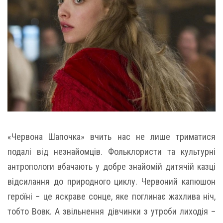
«Червона Шапочка» вчить нас не лише триматися
подалі від незнайомців. Фольклористи та культурні
антропологи вбачають у добре знайомій дитячій казці
відсилання до природного циклу. Червоний капюшон
героїні – це яскраве сонце, яке поглинає жахлива ніч,
тобто Вовк. А звільнення дівчинки з утроби лиходія –