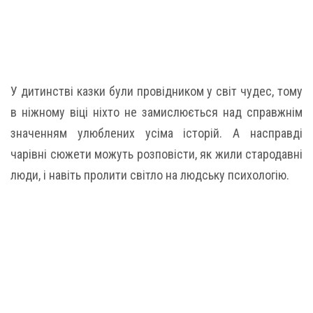
У дитинстві казки були провідником у світ чудес, тому
в ніжному віці ніхто не замислюється над справжнім
значенням улюблених усіма історій. А насправді
чарівні сюжети можуть розповісти, як жили стародавні
люди, і навіть пролити світло на людську психологію.