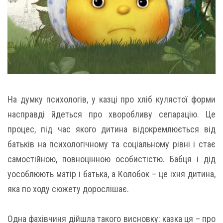
На думку психологів, у казці про хліб кулястої форми
насправді йдеться про хворобливу сепарацію. Це
процес, під час якого дитина відокремлюється від
батьків на психологічному та соціальному рівні і стає
самостійною, повноцінною особистістю. Бабця і дід
уособлюють матір і батька, а Колобок – це їхня дитина,
яка по ходу сюжету дорослішає.
Одна фахівчиня дійшла такого висновку: казка ця – про