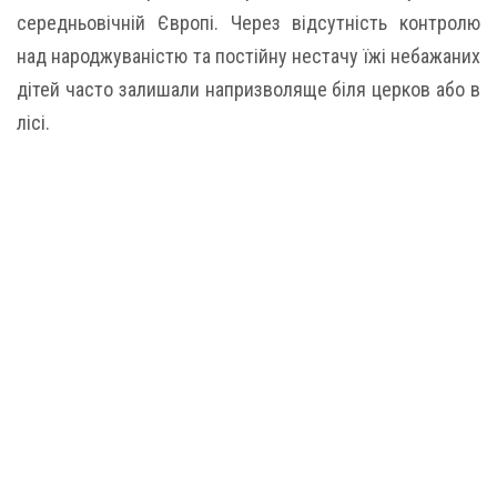
середньовічній Європі. Через відсутність контролю
над народжуваністю та постійну нестачу їжі небажаних
дітей часто залишали напризволяще біля церков або в
лісі.