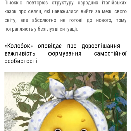
Піноккіо повторює структуру народних італійських
казок про селян, які наважилися вийти за межі свого
світу, але абсолютно не готові до нового, тому
потрапляють у безглузді ситуації.
«Колобок» оповідає про дорослішання і
важливість формування самостійної
особистості