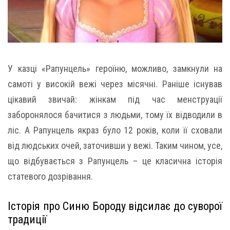
У казці «Рапунцель» героїню, можливо, замкнули на
самоті у високій вежі через місячні. Раніше існував
цікавий звичай: жінкам під час менструації
заборонялося бачитися з людьми, тому їх відводили в
ліс. А Рапунцель якраз було 12 років, коли її сховали
від людських очей, заточивши у вежі. Таким чином, усе,
що відбувається з Рапунцель – це класична історія
статевого дозрівання.
Історія про Синю Бороду відсилає до суворої
традиції