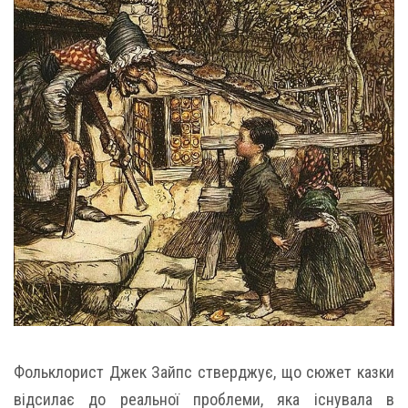
Фольклорист Джек Зайпс стверджує, що сюжет казки
відсилає до реальної проблеми, яка існувала в