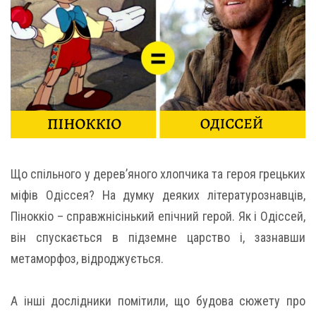
Що спільного у дерев’яного хлопчика та героя грецьких
міфів Одіссея? На думку деяких літературознавців,
Піноккіо – справжнісінький епічний герой. Як і Одіссей,
він спускається в підземне царство і, зазнавши
метаморфоз, відроджується.
А інші дослідники помітили, що будова сюжету про