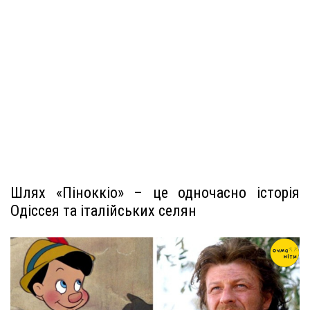
Шлях «Піноккіо» – це одночасно історія
Одіссея та італійських селян