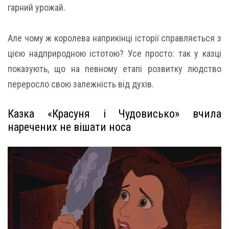
гарний урожай.
Але чому ж королева наприкінці історії справляється з
цією надприродною істотою? Усе просто: так у казці
показують, що на певному етапі розвитку людство
переросло свою залежність від духів.
Казка «Красуня і Чудовисько» вчила
наречених не вішати носа