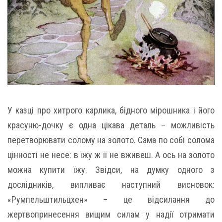
У казці про хитрого карлика, бідного мірошника і його
красуню-дочку є одна цікава деталь – можливість
перетворювати солому на золото. Сама по собі солома
цінності не несе: в їжу ж її не вживеш. А ось на золото
можна купити їжу. Звідси, на думку одного з
дослідників, випливає наступний висновок:
«Румпельштильцхен» – це відсилання до
жертвопринесення вищим силам у надії отримати