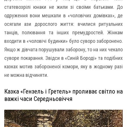
статевозрілі юнаки не жили зі своїми батьками. До
одруження вони мешкали в «чоловічих домівках», де
осягали ази дорослого життя: вчилися ритуальних
танців, полювання та інших премудростей. Жінкам
входити в «чоловічі будинки» було суворо заборонено.
Якщо ж дівчата порушували заборону, то на них чекало
суворе покарання. Звідси в «Синій Бороді» та подібних
казках мотив забороненої комори, яку в жодному разі
не можна відчиняти.
Казка «Гензель і Гретель» проливає світло на
важкі часи Середньовіччя