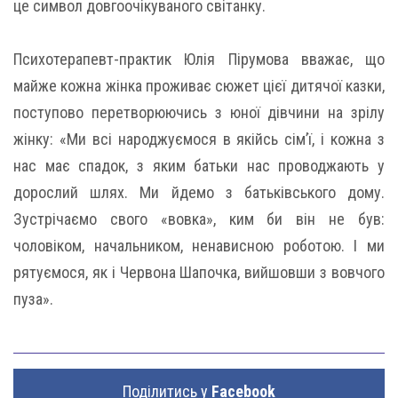
це символ довгоочікуваного світанку.
Психотерапевт-практик Юлія Пірумова вважає, що
майже кожна жінка проживає сюжет цієї дитячої казки,
поступово перетворюючись з юної дівчини на зрілу
жінку: «Ми всі народжуємося в якійсь сім’ї, і кожна з
нас має спадок, з яким батьки нас проводжають у
дорослий шлях. Ми йдемо з батьківського дому.
Зустрічаємо свого «вовка», ким би він не був:
чоловіком, начальником, ненависною роботою. І ми
рятуємося, як і Червона Шапочка, вийшовши з вовчого
пуза».
Поділитись у
Facebook