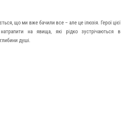
ться, що ми вже бачили все – але це ілюзія. Герої цієї
натрапити на явища, які рідко зустрічаються в
 глибини душі.