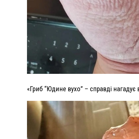
«Гриб “Юдине вухо” – справді нагадує 