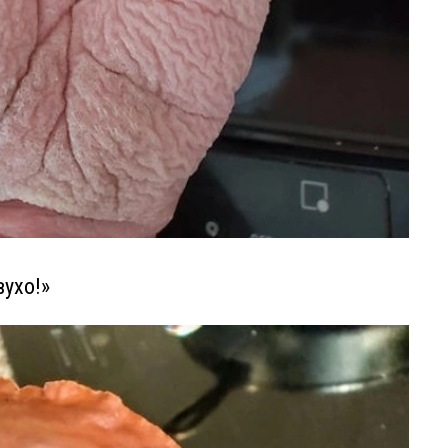
вухо!»