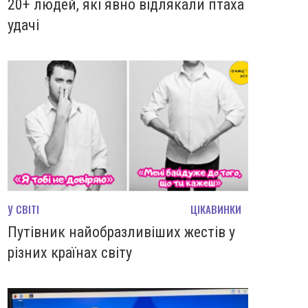
20+ людей, які явно відлякали птаха
удачі
У СВІТІ
ЦІКАВИНКИ
Путівник найобразливіших жестів у
різних країнах світу