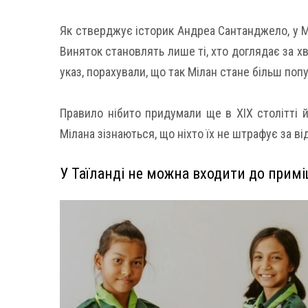
Як стверджує історик Андреа Сантанджело, у Мі
Виняток становлять лише ті, хто доглядає за х
указ, порахували, що так Мілан стане більш поп
Правило нібито придумали ще в XIX столітті й 
Мілана зізнаються, що ніхто їх не штрафує за в
У Таїланді не можна входити до примі