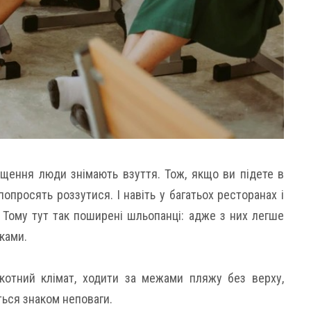
щення люди знімають взуття. Тож, якщо ви підете в
попросять роззутися. І навіть у багатьох ресторанах і
. Тому тут так поширені шльопанці: адже з них легше
ками.
котний клімат, ходити за межами пляжу без верху,
ться знаком неповаги.