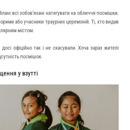
лані всі зобов’язані натягувати на обличчя посмішки.
ворими або учасники траурних церемоній. Ті, хто видав
улярним містом.
досі офіційно так і не скасували. Хоча зараз жителі
ідсутність посмішок.
щення у взутті