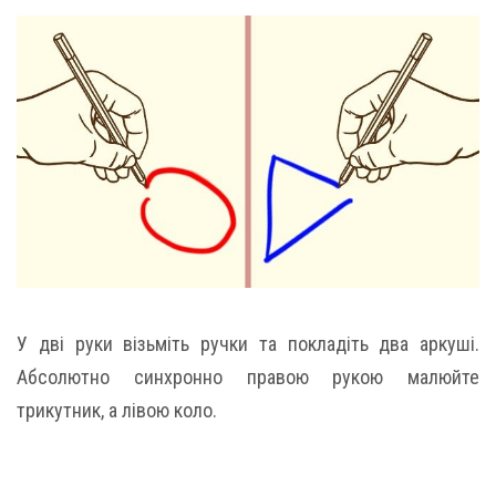
У дві руки візьміть ручки та покладіть два аркуші.
Абсолютно синхронно правою рукою малюйте
трикутник, а лівою коло.