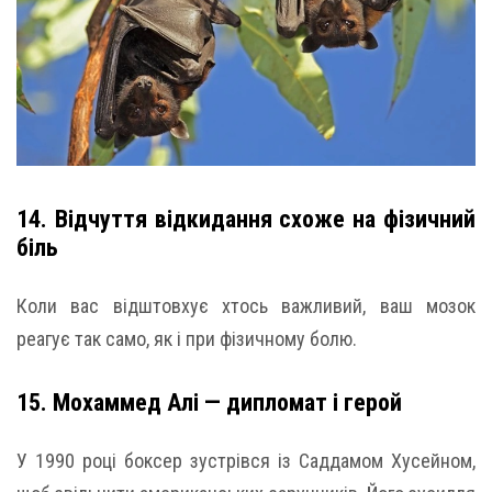
14. Відчуття відкидання схоже на фізичний
біль
Коли вас відштовхує хтось важливий, ваш мозок
реагує так само, як і при фізичному болю.
15. Мохаммед Алі — дипломат і герой
У 1990 році боксер зустрівся із Саддамом Хусейном,