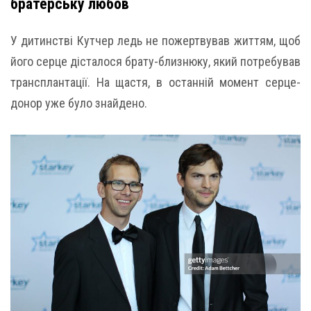
братерську любов
У дитинстві Кутчер ледь не пожертвував життям, щоб
його серце дісталося брату-близнюку, який потребував
трансплантації. На щастя, в останній момент серце-
донор уже було знайдено.